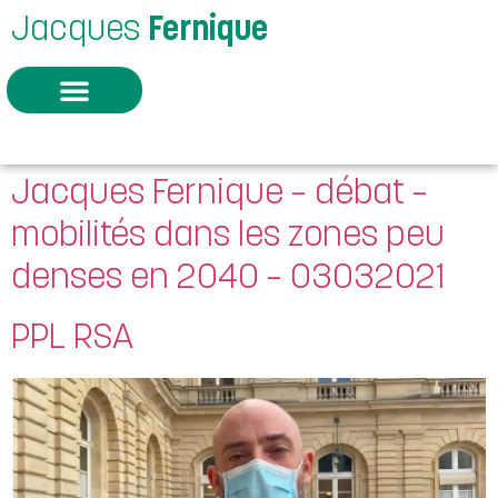
Jacques
Fernique
Jacques Fernique – débat –
mobilités dans les zones peu
denses en 2040 – 03032021
PPL RSA