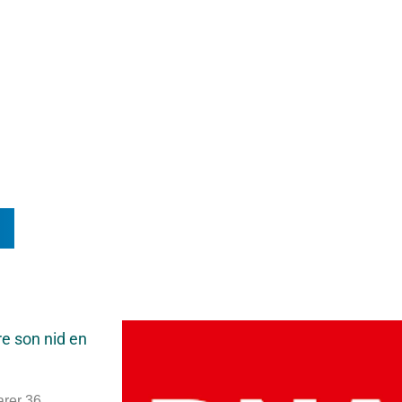
n
re son nid en
arer 36