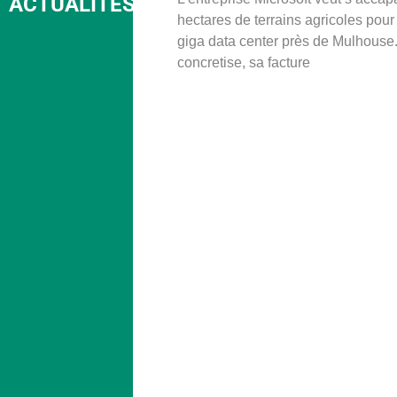
ACTUALITÉS
hectares de terrains agricoles pour
giga data center près de Mulhouse. 
concretise, sa facture