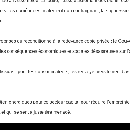
imée à l’Assemblée. En outre, l
’assujettissement des biens reco
 services numériques finalement non contraignant, la suppression
ur.
reprises du reconditionné à la redevance copie privée : le Gouv
 des conséquences économiques et sociales désastreuses sur l’acti
 dissuasif pour les consommateurs, les renvoyer vers le neuf b
tien énergiques pour ce secteur capital pour réduire l’empreinte
iel qui se sent à juste titre menacé.