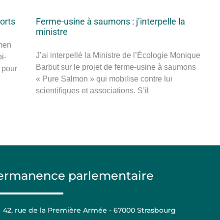
ports
Ferme-usine à saumons : j’interpelle la
ministre
amen
J’ai interpellé la Ministre de l’Écologie Monique
i-
Barbut sur le projet de ferme-usine à saumons
 pour
« Pure Salmon » qui mobilise contre lui
scientifiques et associations. S’il
ermanence parlementaire
42, rue de la Première Armée - 67000 Strasbourg