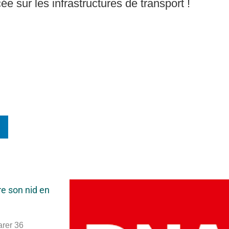
 sur les infrastructures de transport !
n
re son nid en
arer 36