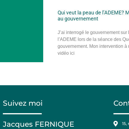
Qui veut la peau de l’ADEME? 
au gouvernement
J’ai interrogé le gouvernement sur l
l’ADEME lors de la séance des Qu
gouvernement. Mon intervention à 
vidéo ici
Suivez moi
Con
Jacques FERNIQUE
15,