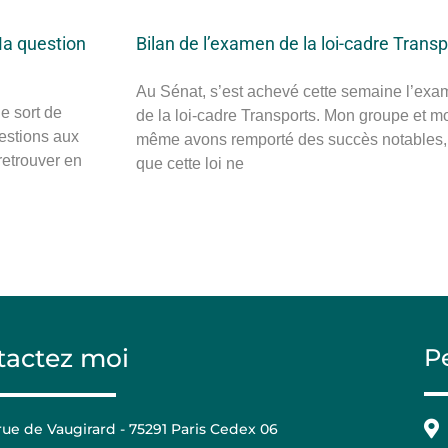
Ma question
Bilan de l’examen de la loi-cadre Trans
Au Sénat, s’est achevé cette semaine l’ex
e sort de
de la loi-cadre Transports. Mon groupe et mo
estions aux
même avons remporté des succès notables,
retrouver en
que cette loi ne
tactez moi
P
 rue de Vaugirard - 75291 Paris Cedex 06