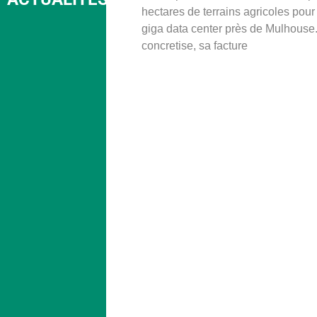
hectares de terrains agricoles pour
giga data center près de Mulhouse. 
concretise, sa facture