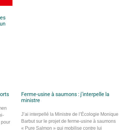
des
’un
.
ports
Ferme-usine à saumons : j’interpelle la
ministre
amen
J’ai interpellé la Ministre de l’Écologie Monique
i-
Barbut sur le projet de ferme-usine à saumons
 pour
« Pure Salmon » qui mobilise contre lui