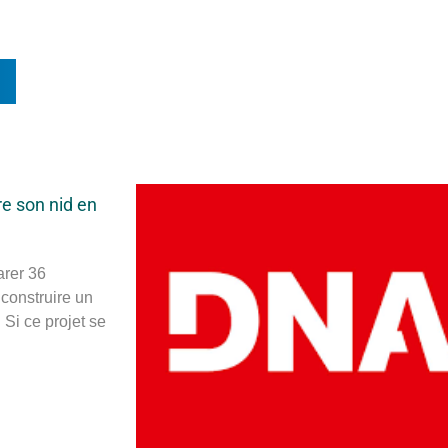
n
re son nid en
arer 36
 construire un
Si ce projet se