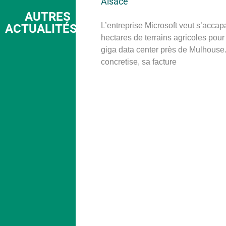
Alsace
AUTRES
L’entreprise Microsoft veut s’accap
ACTUALITÉS
hectares de terrains agricoles pour
giga data center près de Mulhouse. 
concretise, sa facture