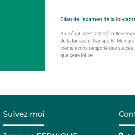
Bilan de l’examen de la loi-cad
Au Sénat, s’est achevé cette sema
de la loi-cadre Transports. Mon gro
même avons remporté des succès n
que cette loi ne
Suivez moi
Con