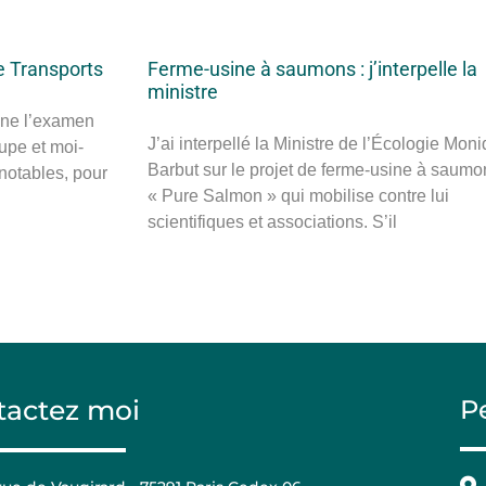
re Transports
Ferme-usine à saumons : j’interpelle la
ministre
ine l’examen
J’ai interpellé la Ministre de l’Écologie Mon
upe et moi-
Barbut sur le projet de ferme-usine à saumo
otables, pour
« Pure Salmon » qui mobilise contre lui
scientifiques et associations. S’il
tactez moi
P