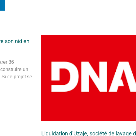
n
re son nid en
arer 36
 construire un
Si ce projet se
Liquidation d’Uzaje, société de lavage 