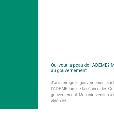
Qui veut la peau de l’ADEME? 
au gouvernement
J’ai interrogé le gouvernement sur l
l’ADEME lors de la séance des Qu
gouvernement. Mon intervention à 
vidéo ici