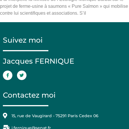
projet de ferme-usine à saumons « Pure Salmon » qui mobilise
contre lui scientifiques et associations. S’il
Suivez moi
Jacques FERNIQUE
Contactez moi
15, rue de Vaugirard - 75291 Paris Cedex 06
j.fernique@senat.fr